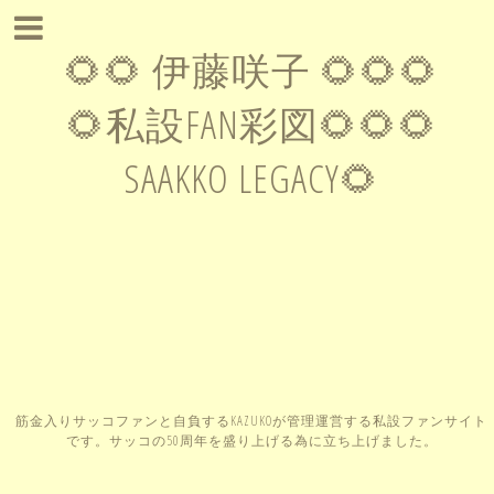
🌻🌻 伊藤咲子 🌻🌻🌻
🌻私設FAN彩図🌻🌻🌻
SAAKKO LEGACY🌻
筋金入りサッコファンと自負するKAZUKOが管理運営する私設ファンサイト
です。サッコの50周年を盛り上げる為に立ち上げました。