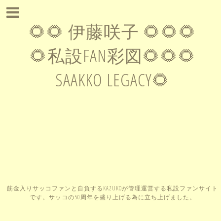
🌻🌻 伊藤咲子 🌻🌻🌻
🌻私設FAN彩図🌻🌻🌻
SAAKKO LEGACY🌻
筋金入りサッコファンと自負するKAZUKOが管理運営する私設ファンサイト
です。サッコの50周年を盛り上げる為に立ち上げました。