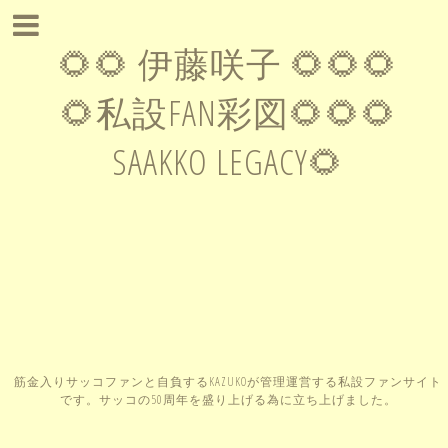
🌻🌻 伊藤咲子 🌻🌻🌻
🌻私設FAN彩図🌻🌻🌻
SAAKKO LEGACY🌻
筋金入りサッコファンと自負するKAZUKOが管理運営する私設ファンサイト
です。サッコの50周年を盛り上げる為に立ち上げました。