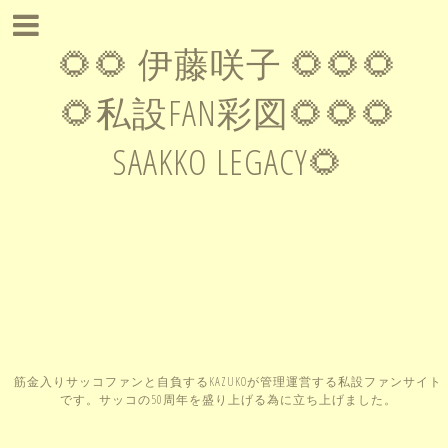
🌻🌻 伊藤咲子 🌻🌻🌻
🌻私設FAN彩図🌻🌻🌻
SAAKKO LEGACY🌻
筋金入りサッコファンと自負するKAZUKOが管理運営する私設ファンサイト
です。サッコの50周年を盛り上げる為に立ち上げました。