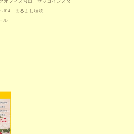
クオフィス合田
サッコインスタ
2014
まるよし嘖咲
ール